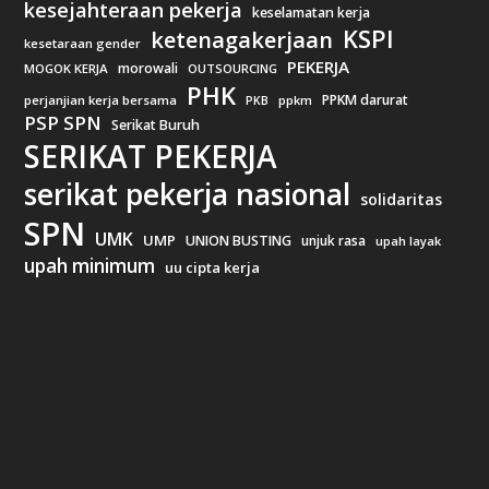
kesejahteraan pekerja
keselamatan kerja
KSPI
ketenagakerjaan
kesetaraan gender
PEKERJA
morowali
MOGOK KERJA
OUTSOURCING
PHK
PPKM darurat
perjanjian kerja bersama
ppkm
PKB
PSP SPN
Serikat Buruh
SERIKAT PEKERJA
serikat pekerja nasional
solidaritas
SPN
UMK
UMP
UNION BUSTING
unjuk rasa
upah layak
upah minimum
uu cipta kerja