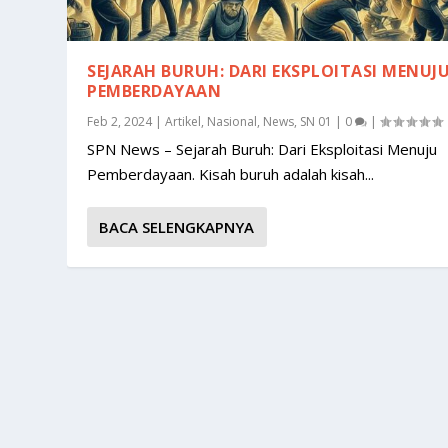
SEJARAH BURUH: DARI EKSPLOITASI MENUJ
PEMBERDAYAAN
Feb 2, 2024
|
Artikel
,
Nasional
,
News
,
SN 01
|
0
|
SPN News – Sejarah Buruh: Dari Eksploitasi Menuju
Pemberdayaan. Kisah buruh adalah kisah...
BACA SELENGKAPNYA