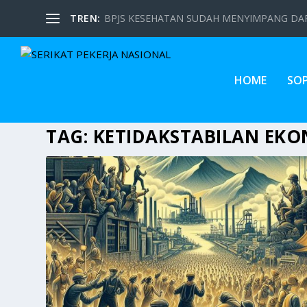
TREN:
BPJS KESEHATAN SUDAH MENYIMPANG DARI
HOME
SO
TAG:
KETIDAKSTABILAN EK