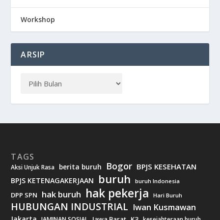
Workshop
ARSIP
TAGS
Bogor
BPJS KESEHATAN
berita buruh
Aksi Unjuk Rasa
buruh
BPJS KETENAGAKERJAAN
buruh Indonesia
hak pekerja
hak buruh
DPP SPN
Hari Buruh
HUBUNGAN INDUSTRIAL
Iwan Kusmawan
Jakarta
Jawa Barat
K3
JAMINAN SOSIAL
kesejahteraan buruh