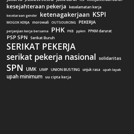
kesejahteraan pekerja
keselamatan kerja
KSPI
ketenagakerjaan
kesetaraan gender
PEKERJA
morowali
MOGOK KERJA
OUTSOURCING
PHK
PPKM darurat
perjanjian kerja bersama
ppkm
PKB
PSP SPN
Serikat Buruh
SERIKAT PEKERJA
serikat pekerja nasional
solidaritas
SPN
UMK
UMP
UNION BUSTING
unjuk rasa
upah layak
upah minimum
uu cipta kerja