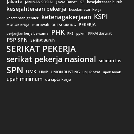
Jakarta
Jawa Barat
K3
JAMINAN SOSIAL
kesejahteraan buruh
kesejahteraan pekerja
keselamatan kerja
KSPI
ketenagakerjaan
kesetaraan gender
PEKERJA
morowali
MOGOK KERJA
OUTSOURCING
PHK
PPKM darurat
perjanjian kerja bersama
ppkm
PKB
PSP SPN
Serikat Buruh
SERIKAT PEKERJA
serikat pekerja nasional
solidaritas
SPN
UMK
UMP
UNION BUSTING
unjuk rasa
upah layak
upah minimum
uu cipta kerja