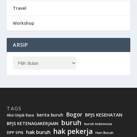
Travel
Workshop
ARSIP
TAGS
Bogor
BPJS KESEHATAN
berita buruh
Aksi Unjuk Rasa
buruh
BPJS KETENAGAKERJAAN
buruh Indonesia
hak pekerja
hak buruh
DPP SPN
Hari Buruh