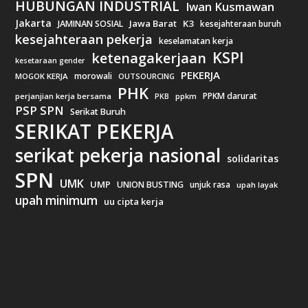
HUBUNGAN INDUSTRIAL
Iwan Kusmawan
Jakarta
Jawa Barat
K3
JAMINAN SOSIAL
kesejahteraan buruh
kesejahteraan pekerja
keselamatan kerja
KSPI
ketenagakerjaan
kesetaraan gender
PEKERJA
morowali
MOGOK KERJA
OUTSOURCING
PHK
PPKM darurat
perjanjian kerja bersama
ppkm
PKB
PSP SPN
Serikat Buruh
SERIKAT PEKERJA
serikat pekerja nasional
solidaritas
SPN
UMK
UMP
UNION BUSTING
unjuk rasa
upah layak
upah minimum
uu cipta kerja