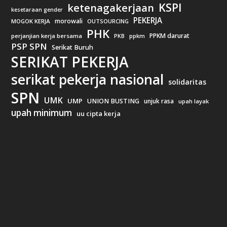
KSPI
ketenagakerjaan
kesetaraan gender
PEKERJA
morowali
MOGOK KERJA
OUTSOURCING
PHK
PPKM darurat
perjanjian kerja bersama
ppkm
PKB
PSP SPN
Serikat Buruh
SERIKAT PEKERJA
serikat pekerja nasional
solidaritas
SPN
UMK
UMP
UNION BUSTING
unjuk rasa
upah layak
upah minimum
uu cipta kerja