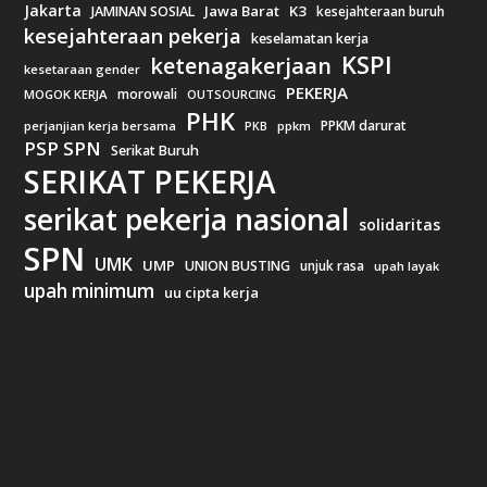
Jakarta
Jawa Barat
K3
JAMINAN SOSIAL
kesejahteraan buruh
kesejahteraan pekerja
keselamatan kerja
KSPI
ketenagakerjaan
kesetaraan gender
PEKERJA
morowali
MOGOK KERJA
OUTSOURCING
PHK
PPKM darurat
perjanjian kerja bersama
ppkm
PKB
PSP SPN
Serikat Buruh
SERIKAT PEKERJA
serikat pekerja nasional
solidaritas
SPN
UMK
UMP
UNION BUSTING
unjuk rasa
upah layak
upah minimum
uu cipta kerja