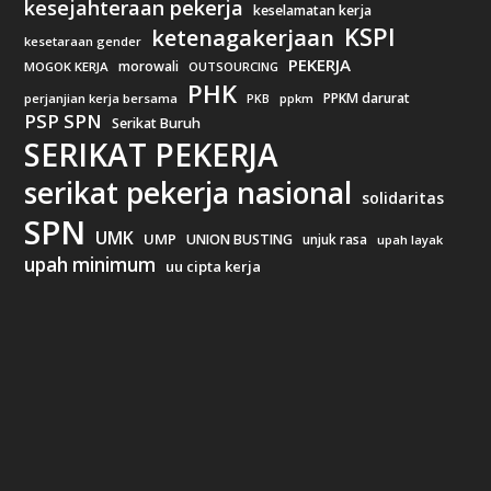
kesejahteraan pekerja
keselamatan kerja
KSPI
ketenagakerjaan
kesetaraan gender
PEKERJA
morowali
MOGOK KERJA
OUTSOURCING
PHK
PPKM darurat
perjanjian kerja bersama
ppkm
PKB
PSP SPN
Serikat Buruh
SERIKAT PEKERJA
serikat pekerja nasional
solidaritas
SPN
UMK
UMP
UNION BUSTING
unjuk rasa
upah layak
upah minimum
uu cipta kerja