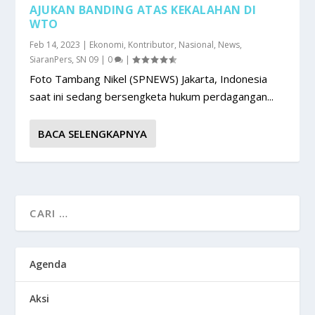
AJUKAN BANDING ATAS KEKALAHAN DI
WTO
Feb 14, 2023
|
Ekonomi
,
Kontributor
,
Nasional
,
News
,
SiaranPers
,
SN 09
|
0
|
Foto Tambang Nikel (SPNEWS) Jakarta, Indonesia
saat ini sedang bersengketa hukum perdagangan...
BACA SELENGKAPNYA
Agenda
Aksi