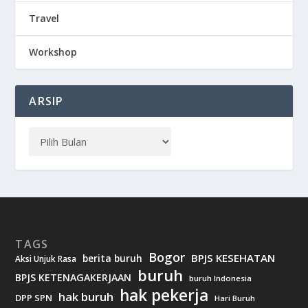
Travel
Workshop
ARSIP
TAGS
Bogor
BPJS KESEHATAN
berita buruh
Aksi Unjuk Rasa
buruh
BPJS KETENAGAKERJAAN
buruh Indonesia
hak pekerja
hak buruh
DPP SPN
Hari Buruh