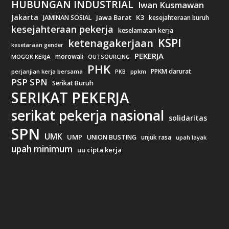
HUBUNGAN INDUSTRIAL
Iwan Kusmawan
Jakarta
Jawa Barat
K3
JAMINAN SOSIAL
kesejahteraan buruh
kesejahteraan pekerja
keselamatan kerja
KSPI
ketenagakerjaan
kesetaraan gender
PEKERJA
morowali
MOGOK KERJA
OUTSOURCING
PHK
PPKM darurat
perjanjian kerja bersama
ppkm
PKB
PSP SPN
Serikat Buruh
SERIKAT PEKERJA
serikat pekerja nasional
solidaritas
SPN
UMK
UMP
UNION BUSTING
unjuk rasa
upah layak
upah minimum
uu cipta kerja