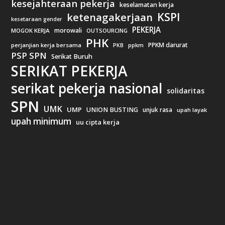
kesejahteraan pekerja
keselamatan kerja
KSPI
ketenagakerjaan
kesetaraan gender
PEKERJA
morowali
MOGOK KERJA
OUTSOURCING
PHK
PPKM darurat
perjanjian kerja bersama
ppkm
PKB
PSP SPN
Serikat Buruh
SERIKAT PEKERJA
serikat pekerja nasional
solidaritas
SPN
UMK
UMP
UNION BUSTING
unjuk rasa
upah layak
upah minimum
uu cipta kerja