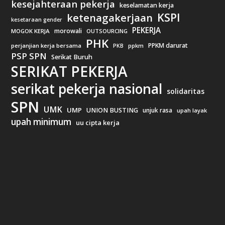
kesejahteraan pekerja
keselamatan kerja
KSPI
ketenagakerjaan
kesetaraan gender
PEKERJA
morowali
MOGOK KERJA
OUTSOURCING
PHK
PPKM darurat
perjanjian kerja bersama
ppkm
PKB
PSP SPN
Serikat Buruh
SERIKAT PEKERJA
serikat pekerja nasional
solidaritas
SPN
UMK
UMP
UNION BUSTING
unjuk rasa
upah layak
upah minimum
uu cipta kerja