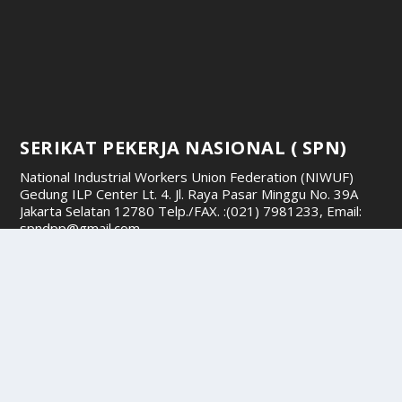
SERIKAT PEKERJA NASIONAL ( SPN)
National Industrial Workers Union Federation (NIWUF)
Gedung ILP Center Lt. 4. Jl. Raya Pasar Minggu No. 39A
Jakarta Selatan 12780
Telp./FAX. :(021) 7981233, Email:
spndpp@gmail.com
Copyright © 2026 SPN News , Dewan Pimpinan Pusat •
Serikat Pekerja Nasional • All rights reserved. Protected
by the copyright laws of the Indonesia
Dirancang oleh
| Didukung oleh
Elegant Themes
WordPress