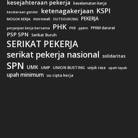
kesejahteraan pekerja
keselamatan kerja
KSPI
ketenagakerjaan
kesetaraan gender
PEKERJA
morowali
MOGOK KERJA
OUTSOURCING
PHK
PPKM darurat
perjanjian kerja bersama
ppkm
PKB
PSP SPN
Serikat Buruh
SERIKAT PEKERJA
serikat pekerja nasional
solidaritas
SPN
UMK
UMP
UNION BUSTING
unjuk rasa
upah layak
upah minimum
uu cipta kerja