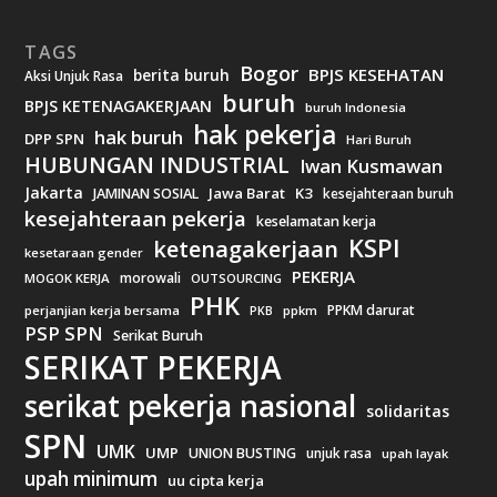
TAGS
Bogor
BPJS KESEHATAN
berita buruh
Aksi Unjuk Rasa
buruh
BPJS KETENAGAKERJAAN
buruh Indonesia
hak pekerja
hak buruh
DPP SPN
Hari Buruh
HUBUNGAN INDUSTRIAL
Iwan Kusmawan
Jakarta
Jawa Barat
K3
JAMINAN SOSIAL
kesejahteraan buruh
kesejahteraan pekerja
keselamatan kerja
KSPI
ketenagakerjaan
kesetaraan gender
PEKERJA
morowali
MOGOK KERJA
OUTSOURCING
PHK
PPKM darurat
perjanjian kerja bersama
ppkm
PKB
PSP SPN
Serikat Buruh
SERIKAT PEKERJA
serikat pekerja nasional
solidaritas
SPN
UMK
UMP
UNION BUSTING
unjuk rasa
upah layak
upah minimum
uu cipta kerja