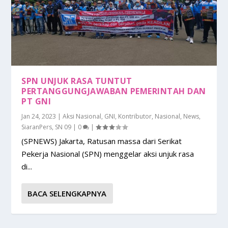
SPN UNJUK RASA TUNTUT
PERTANGGUNGJAWABAN PEMERINTAH DAN
PT GNI
Jan 24, 2023
|
Aksi Nasional
,
GNI
,
Kontributor
,
Nasional
,
News
,
SiaranPers
,
SN 09
|
0
|
(SPNEWS) Jakarta, Ratusan massa dari Serikat
Pekerja Nasional (SPN) menggelar aksi unjuk rasa
di...
BACA SELENGKAPNYA