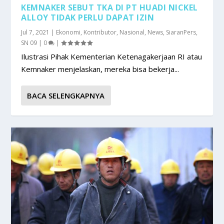
KEMNAKER SEBUT TKA DI PT HUADI NICKEL
ALLOY TIDAK PERLU DAPAT IZIN
Jul 7, 2021
|
Ekonomi
,
Kontributor
,
Nasional
,
News
,
SiaranPers
,
SN 09
|
0
|
Ilustrasi Pihak Kementerian Ketenagakerjaan RI atau
Kemnaker menjelaskan, mereka bisa bekerja...
BACA SELENGKAPNYA