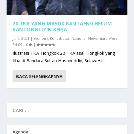
20 TKA YANG MASUK BANTAENG BELUM
KANTONGI IZIN KERJA
Jul 6, 2021
|
Ekonomi
,
Kontributor
,
Nasional
,
News
,
SiaranPers
,
SN 09
|
0
|
Ilustrasi TKA Tiongkok 20 TKA asal Tiongkok yang
tiba di Bandara Sultan Hasanuddin, Sulawesi...
BACA SELENGKAPNYA
Agenda