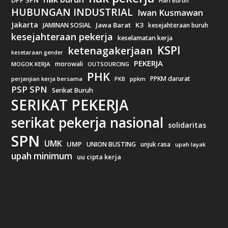
Hari Buruh
HUBUNGAN INDUSTRIAL
Iwan Kusmawan
Jakarta
Jawa Barat
K3
JAMINAN SOSIAL
kesejahteraan buruh
kesejahteraan pekerja
keselamatan kerja
KSPI
ketenagakerjaan
kesetaraan gender
PEKERJA
morowali
MOGOK KERJA
OUTSOURCING
PHK
PPKM darurat
perjanjian kerja bersama
ppkm
PKB
PSP SPN
Serikat Buruh
SERIKAT PEKERJA
serikat pekerja nasional
solidaritas
SPN
UMK
UMP
UNION BUSTING
unjuk rasa
upah layak
upah minimum
uu cipta kerja