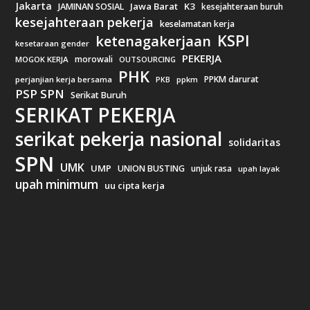
Jakarta
Jawa Barat
K3
JAMINAN SOSIAL
kesejahteraan buruh
kesejahteraan pekerja
keselamatan kerja
KSPI
ketenagakerjaan
kesetaraan gender
PEKERJA
morowali
MOGOK KERJA
OUTSOURCING
PHK
PPKM darurat
perjanjian kerja bersama
ppkm
PKB
PSP SPN
Serikat Buruh
SERIKAT PEKERJA
serikat pekerja nasional
solidaritas
SPN
UMK
UMP
UNION BUSTING
unjuk rasa
upah layak
upah minimum
uu cipta kerja