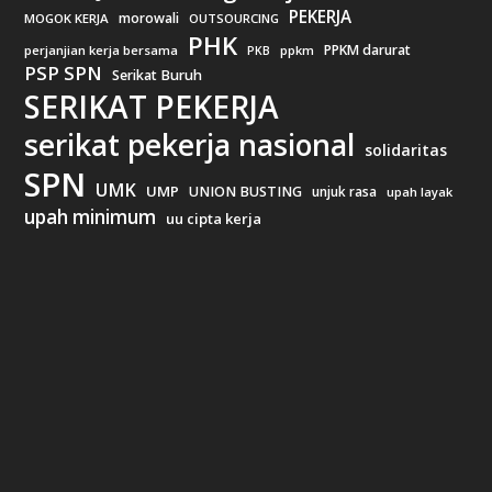
PEKERJA
morowali
MOGOK KERJA
OUTSOURCING
PHK
PPKM darurat
perjanjian kerja bersama
ppkm
PKB
PSP SPN
Serikat Buruh
SERIKAT PEKERJA
serikat pekerja nasional
solidaritas
SPN
UMK
UMP
UNION BUSTING
unjuk rasa
upah layak
upah minimum
uu cipta kerja