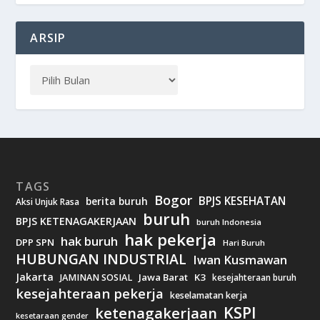
ARSIP
TAGS
Bogor
BPJS KESEHATAN
berita buruh
Aksi Unjuk Rasa
buruh
BPJS KETENAGAKERJAAN
buruh Indonesia
hak pekerja
hak buruh
DPP SPN
Hari Buruh
HUBUNGAN INDUSTRIAL
Iwan Kusmawan
Jakarta
Jawa Barat
K3
JAMINAN SOSIAL
kesejahteraan buruh
kesejahteraan pekerja
keselamatan kerja
KSPI
ketenagakerjaan
kesetaraan gender