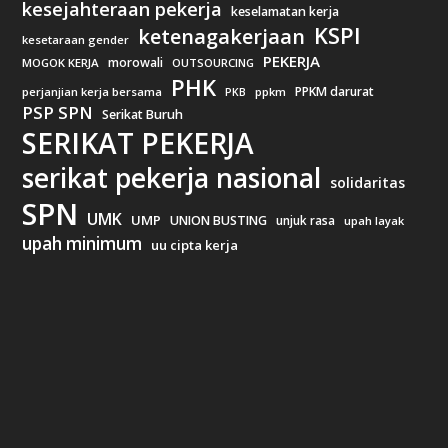
kesejahteraan pekerja
keselamatan kerja
KSPI
ketenagakerjaan
kesetaraan gender
PEKERJA
morowali
MOGOK KERJA
OUTSOURCING
PHK
PPKM darurat
perjanjian kerja bersama
ppkm
PKB
PSP SPN
Serikat Buruh
SERIKAT PEKERJA
serikat pekerja nasional
solidaritas
SPN
UMK
UMP
UNION BUSTING
unjuk rasa
upah layak
upah minimum
uu cipta kerja