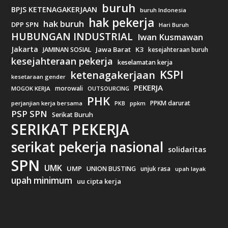
buruh
BPJS KETENAGAKERJAAN
buruh Indonesia
hak pekerja
hak buruh
DPP SPN
Hari Buruh
HUBUNGAN INDUSTRIAL
Iwan Kusmawan
Jakarta
Jawa Barat
K3
JAMINAN SOSIAL
kesejahteraan buruh
kesejahteraan pekerja
keselamatan kerja
KSPI
ketenagakerjaan
kesetaraan gender
PEKERJA
morowali
MOGOK KERJA
OUTSOURCING
PHK
PPKM darurat
perjanjian kerja bersama
ppkm
PKB
PSP SPN
Serikat Buruh
SERIKAT PEKERJA
serikat pekerja nasional
solidaritas
SPN
UMK
UMP
UNION BUSTING
unjuk rasa
upah layak
upah minimum
uu cipta kerja