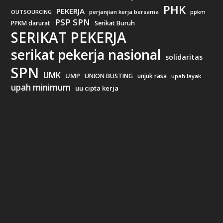
PHK
PEKERJA
OUTSOURCING
perjanjian kerja bersama
ppkm
PSP SPN
PPKM darurat
Serikat Buruh
SERIKAT PEKERJA
serikat pekerja nasional
solidaritas
SPN
UMK
UMP
UNION BUSTING
unjuk rasa
upah layak
upah minimum
uu cipta kerja