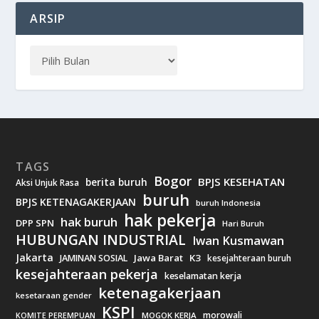
ARSIP
TAGS
Bogor
BPJS KESEHATAN
berita buruh
Aksi Unjuk Rasa
buruh
BPJS KETENAGAKERJAAN
buruh Indonesia
hak pekerja
hak buruh
DPP SPN
Hari Buruh
HUBUNGAN INDUSTRIAL
Iwan Kusmawan
Jakarta
Jawa Barat
K3
JAMINAN SOSIAL
kesejahteraan buruh
kesejahteraan pekerja
keselamatan kerja
ketenagakerjaan
kesetaraan gender
KSPI
morowali
MOGOK KERJA
KOMITE PEREMPUAN