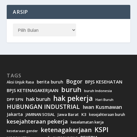
ARSIP
TAGS
Bogor
BPJS KESEHATAN
berita buruh
Aksi Unjuk Rasa
buruh
BPJS KETENAGAKERJAAN
buruh Indonesia
hak pekerja
hak buruh
DPP SPN
Hari Buruh
HUBUNGAN INDUSTRIAL
Iwan Kusmawan
Jakarta
Jawa Barat
K3
JAMINAN SOSIAL
kesejahteraan buruh
kesejahteraan pekerja
keselamatan kerja
KSPI
ketenagakerjaan
kesetaraan gender