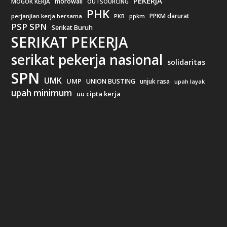
PEKERJA
morowali
MOGOK KERJA
OUTSOURCING
PHK
PPKM darurat
perjanjian kerja bersama
ppkm
PKB
PSP SPN
Serikat Buruh
SERIKAT PEKERJA
serikat pekerja nasional
solidaritas
SPN
UMK
UMP
UNION BUSTING
unjuk rasa
upah layak
upah minimum
uu cipta kerja