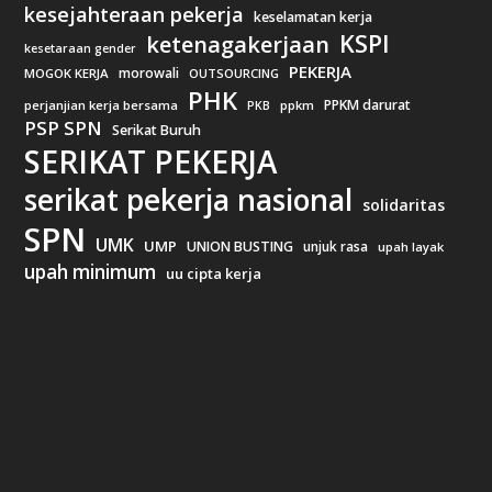
kesejahteraan pekerja
keselamatan kerja
KSPI
ketenagakerjaan
kesetaraan gender
PEKERJA
morowali
MOGOK KERJA
OUTSOURCING
PHK
PPKM darurat
perjanjian kerja bersama
ppkm
PKB
PSP SPN
Serikat Buruh
SERIKAT PEKERJA
serikat pekerja nasional
solidaritas
SPN
UMK
UMP
UNION BUSTING
unjuk rasa
upah layak
upah minimum
uu cipta kerja